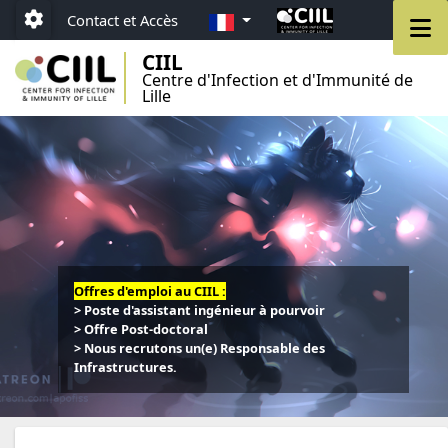
Aller au menu
Aller au contenu
Aller au pied de page
FR
M
Contact et Accès
Paramétrage
CIIL
Centre d'Infection et d'Immunité de
Lille
Offres d'emploi au CIIL :
> Poste d'assistant ingénieur à pourvoir
> Offre Post-doctoral
> Nous recrutons un(e) Responsable des
Infrastructures.