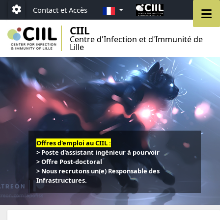
Aller au menu
Aller au contenu
Aller au pied de page
FR
M
Contact et Accès
Paramétrage
CIIL
Centre d'Infection et d'Immunité de
Lille
Offres d'emploi au CIIL :
> Poste d'assistant ingénieur à pourvoir
> Offre Post-doctoral
> Nous recrutons un(e) Responsable des
Infrastructures.
d'emploi