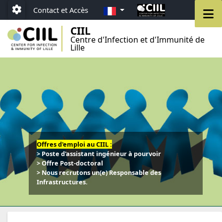
Aller au menu
Aller au contenu
Aller au pied de page
FR
M
Contact et Accès
Paramétrage
CIIL
Centre d'Infection et d'Immunité de
Lille
Offres d'emploi au CIIL :
> Poste d'assistant ingénieur à pourvoir
> Offre Post-doctoral
> Nous recrutons un(e) Responsable des
Infrastructures.