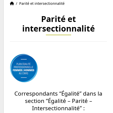
La vie au CIIL
Accueil
/
Parité et intersectionnalité
d'emploi
Parité et
intersectionnalité
Correspondants “Égalité” dans la
section “Égalité – Parité –
Intersectionnalité” :