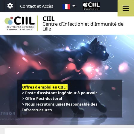
Aller au menu
Aller au contenu
Aller au pied de page
FR
M
Contact et Accès
Paramétrage
CIIL
Centre d'Infection et d'Immunité de
Lille
Offres d'emploi au CIIL :
> Poste d'assistant ingénieur à pourvoir
> Offre Post-doctoral
> Nous recrutons un(e) Responsable des
Infrastructures.