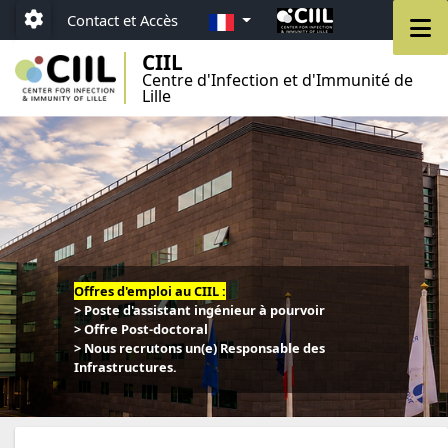
Aller au menu
Aller au contenu
Aller au pied de page
FR
M
Contact et Accès
Paramétrage
CIIL
Centre d'Infection et d'Immunité de
Lille
Offres d'emploi au CIIL :
> Poste d'assistant ingénieur à pourvoir
> Offre Post-doctoral
> Nous recrutons un(e) Responsable des
Infrastructures.