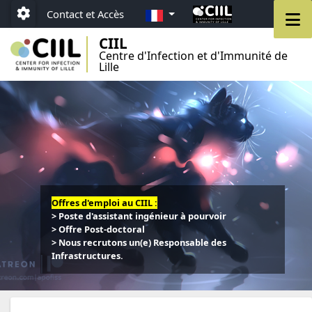
Aller au menu
Aller au contenu
Aller au pied de page
FR
M
Contact et Accès
Paramétrage
CIIL
Centre d'Infection et d'Immunité de
Lille
Offres d'emploi au CIIL :
> Poste d'assistant ingénieur à pourvoir
> Offre Post-doctoral
> Nous recrutons un(e) Responsable des
Infrastructures.
d'emploi