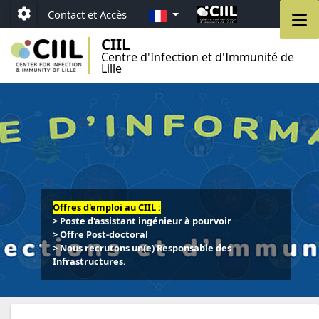
Aller au menu
Aller au contenu
Aller au pied de page
FR
M
Contact et Accès
Paramétrage
CIIL
Centre d'Infection et d'Immunité de
Lille
Offres d'emploi au CIIL :
> Poste d'assistant ingénieur à pourvoir
> Offre Post-doctoral
> Nous recrutons un(e) Responsable des
Infrastructures.
d'emploi