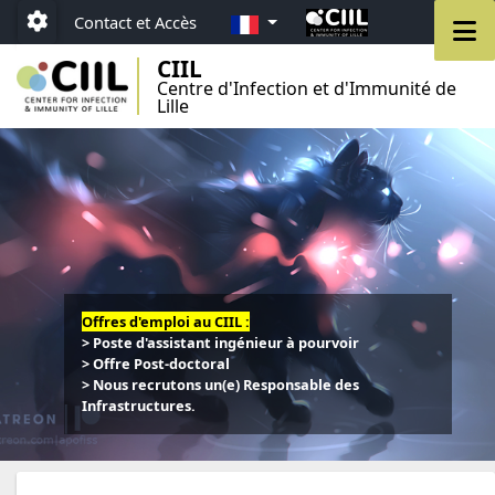
Aller au menu
Aller au contenu
Aller au pied de page
FR
M
Contact et Accès
Paramétrage
CIIL
Centre d'Infection et d'Immunité de
Lille
Offres d'emploi au CIIL :
> Poste d'assistant ingénieur à pourvoir
> Offre Post-doctoral
> Nous recrutons un(e) Responsable des
Infrastructures.