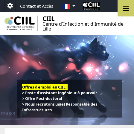
Aller au menu
Aller au contenu
Aller au pied de page
FR
M
Contact et Accès
Paramétrage
CIIL
Centre d'Infection et d'Immunité de
Lille
Offres d'emploi au CIIL :
> Poste d'assistant ingénieur à pourvoir
> Offre Post-doctoral
> Nous recrutons un(e) Responsable des
Infrastructures.
d'emploi